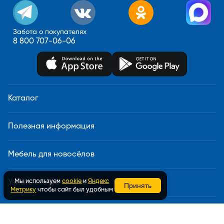
Забота о покупателях
8 800 707-06-06
Каталог
Полезная информация
Мебель для новосёлов
Мы используем
cookie
и
Яндекс
Узнать статус заказа
Принять
Метрику
чтобы сайт был удобным
Доставка и сборка