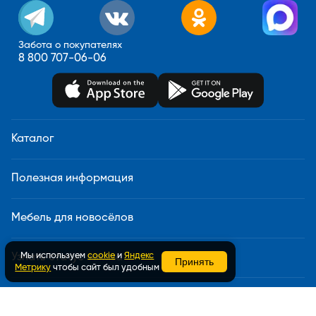
Забота о покупателях
8 800 707-06-06
Каталог
Полезная информация
Мебель для новосёлов
Мы используем
cookie
и
Яндекс
Узнать статус заказа
Принять
Метрику
чтобы сайт был удобным
Доставка и сборка