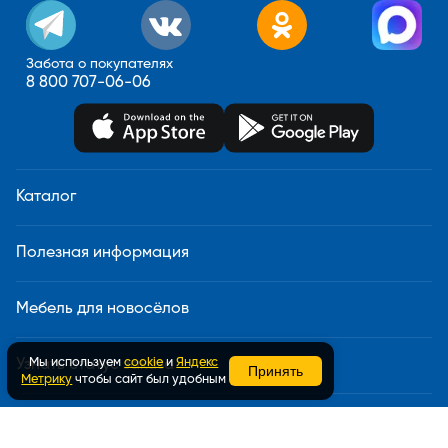
Забота о покупателях
8 800 707-06-06
Каталог
Полезная информация
Мебель для новосёлов
Мы используем
cookie
и
Яндекс
Узнать статус заказа
Принять
Метрику
чтобы сайт был удобным
Доставка и сборка