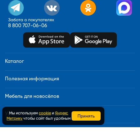
Забота о покупателях
8 800 707-06-06
Каталог
Полезная информация
Мебель для новосёлов
Мы используем
cookie
и
Яндекс
Узнать статус заказа
Принять
Метрику
чтобы сайт был удобным
Доставка и сборка