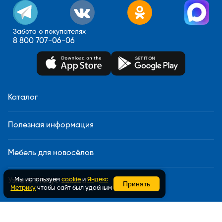
Забота о покупателях
8 800 707-06-06
Каталог
Полезная информация
Мебель для новосёлов
Мы используем
cookie
и
Яндекс
Узнать статус заказа
Принять
Метрику
чтобы сайт был удобным
Доставка и сборка