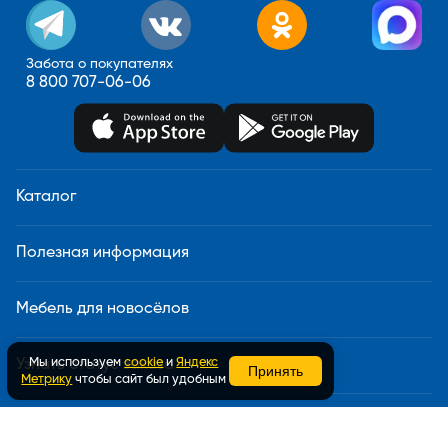
Забота о покупателях
8 800 707-06-06
Каталог
Полезная информация
Мебель для новосёлов
Мы используем
cookie
и
Яндекс
Узнать статус заказа
Принять
Метрику
чтобы сайт был удобным
Доставка и сборка