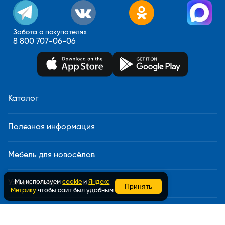
Забота о покупателях
8 800 707-06-06
Каталог
Полезная информация
Мебель для новосёлов
Мы используем
cookie
и
Яндекс
Узнать статус заказа
Принять
Метрику
чтобы сайт был удобным
Доставка и сборка