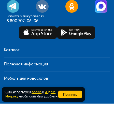
Забота о покупателях
8 800 707-06-06
Каталог
Полезная информация
Мебель для новосёлов
Мы используем
cookie
и
Яндекс
Узнать статус заказа
Принять
Метрику
чтобы сайт был удобным
Доставка и сборка