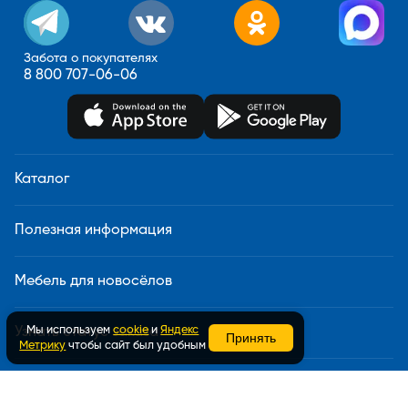
Забота о покупателях
8 800 707-06-06
Каталог
Полезная информация
Мебель для новосёлов
Мы используем
cookie
и
Яндекс
Узнать статус заказа
Принять
Метрику
чтобы сайт был удобным
Доставка и сборка