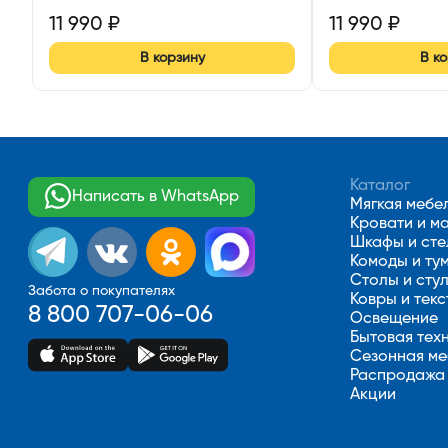
11 990
₽
11 990
₽
В корзину
В к
Каталог
Написать в WhatsApp
Мягкая мебе
Кровати и м
Шкафы и ст
Комоды и ту
Столы и сту
Забота о покупателях
Ковры и текс
8 800 707-06-06
Освещение
Бытовая тех
Сезонная ме
Распродажа
Акции