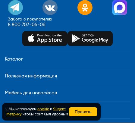
Забота о покупателях
8 800 707-06-06
Каталог
Полезная информация
Мебель для новосёлов
Мы используем
cookie
и
Яндекс
Узнать статус заказа
Принять
Метрику
чтобы сайт был удобным
Доставка и сборка