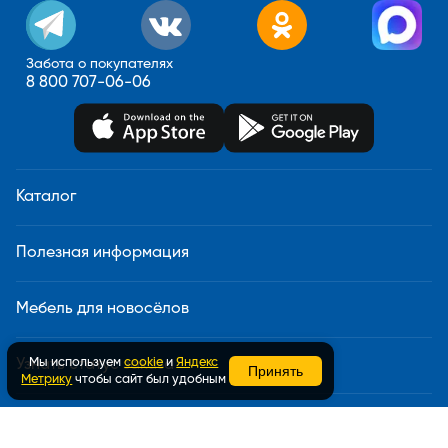
Забота о покупателях
8 800 707-06-06
Каталог
Полезная информация
Мебель для новосёлов
Мы используем
cookie
и
Яндекс
Узнать статус заказа
Принять
Метрику
чтобы сайт был удобным
Доставка и сборка