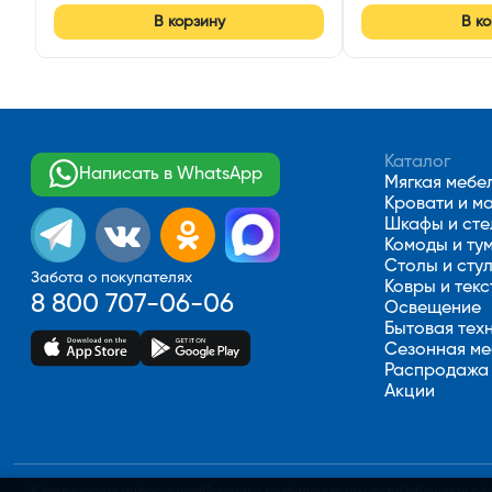
В корзину
В к
Каталог
Написать в WhatsApp
Мягкая мебе
Кровати и м
Шкафы и ст
Комоды и ту
Столы и сту
Забота о покупателях
Ковры и текс
8 800 707-06-06
Освещение
Бытовая тех
Сезонная ме
Распродажа
Акции