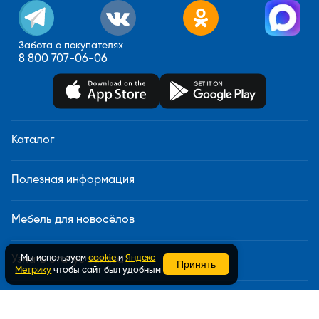
Забота о покупателях
8 800 707-06-06
Каталог
Полезная информация
Мебель для новосёлов
Мы используем
cookie
и
Яндекс
Узнать статус заказа
Принять
Метрику
чтобы сайт был удобным
Доставка и сборка