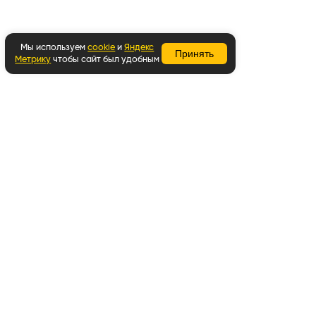
Мы используем
cookie
и
Яндекс
Принять
Метрику
чтобы сайт был удобным
Вернуться наверх
Написать в WhatsApp