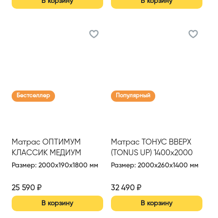
В корзину
В корзину
Бестселлер
Популярный
Матрас ОПТИМУМ
Матрас ТОНУС ВВЕРХ
КЛАССИК МЕДИУМ
(TONUS UP) 1400х2000
(OPTIMUM CLASSIC
Размер
:
2000x190x1800 мм
Размер
:
2000x260x1400 мм
MEDIUM) 1800*2000 Н
(Сер.)
25 590
₽
32 490
₽
В корзину
В корзину