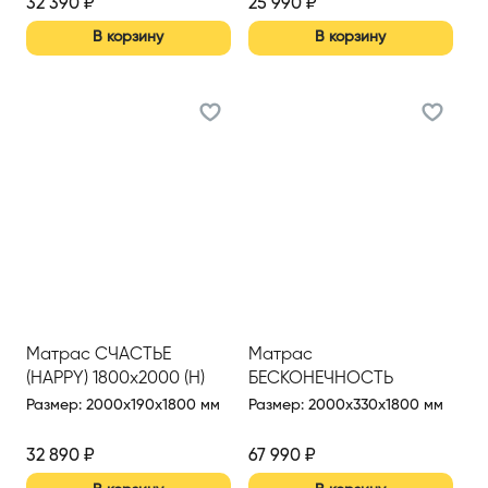
32 390
₽
25 990
₽
В корзину
В корзину
Матрас СЧАСТЬЕ
Матрас
(HAPPY) 1800х2000 (Н)
БЕСКОНЕЧНОСТЬ
(INFINITY MILD)
Размер
:
2000x190x1800 мм
Размер
:
2000x330x1800 мм
1800*2000
32 890
₽
67 990
₽