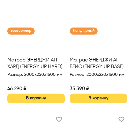
Бестселлер
Популярный
Матрас ЭНЕРДЖИ АП
Матрас ЭНЕРДЖИ АП
ХАРД (ENERGY UP HARD)
БЕЙС (ENERGY UP BASE)
1600*2000
1600*2000 Н (Син.)
Размер
:
2000x250x1600 мм
Размер
:
2000x220x1600 мм
46 290
₽
35 390
₽
В корзину
В корзину