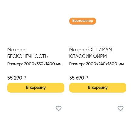
Бестселлер
Матрас
Матрас ОПТИМУМ
БЕСКОНЕЧНОСТЬ
КЛАССИК ФИРМ
(INFINITY MILD)
(OPTIMUM CLASSIC FIRM)
Размер
:
2000x330x1400 мм
Размер
:
2000x240x1800 мм
1400*2000
1800*2000 Н (Сер.)
55 290
₽
35 690
₽
В корзину
В корзину