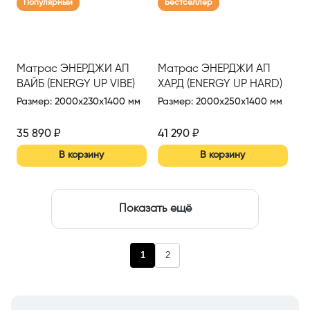
Популярный
Бестселлер
Матрас ЭНЕРДЖИ АП
Матрас ЭНЕРДЖИ АП
ВАЙБ (ENERGY UP VIBE)
ХАРД (ENERGY UP HARD)
1400*2000
1400*2000
Размер
:
2000x230x1400 мм
Размер
:
2000x250x1400 мм
35 890
₽
41 290
₽
В корзину
В корзину
Показать ещё
1
2