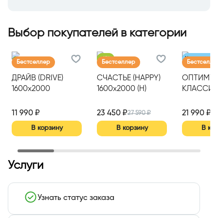
Выбор покупателей в категории
-
15%
Хит продаж
Бестселлер
Бестселлер
Бестселле
ДРАЙВ (DRIVE)
СЧАСТЬЕ (HAPPY)
ОПТИМУ
1600х2000
1600х2000 (Н)
КЛАССИК
(OPTIMUM
MEDIUM)
11 990 ₽
23 450 ₽
21 990 ₽
27 590 ₽
1600*2000
В корзину
В корзину
В ко
Услуги
Узнать статус заказа