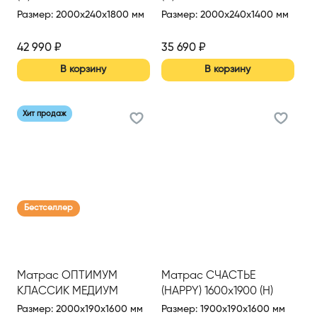
Размер
:
2000x240x1800 мм
Размер
:
2000x240x1400 мм
42 990
₽
35 690
₽
В корзину
В корзину
Хит продаж
Бестселлер
Матрас ОПТИМУМ
Матрас СЧАСТЬЕ
КЛАССИК МЕДИУМ
(HAPPY) 1600х1900 (Н)
(OPTIMUM CLASSIC
Размер
:
2000x190x1600 мм
Размер
:
1900x190x1600 мм