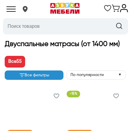
Двуспальные матрасы (от 1400 мм)
Все
55
По популярности
Все фильтры
▼
-
15
%