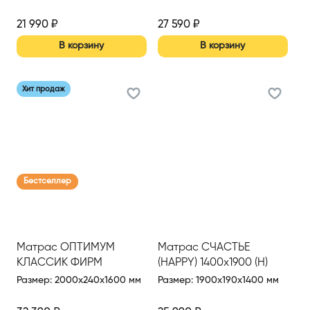
MEDIUM) 1600*2000 Н
(Сер.)
21 990
₽
27 590
₽
В корзину
В корзину
Хит продаж
Бестселлер
Матрас ОПТИМУМ
Матрас СЧАСТЬЕ
КЛАССИК ФИРМ
(HAPPY) 1400х1900 (Н)
(OPTIMUM CLASSIC FIRM)
Размер
:
2000x240x1600 мм
Размер
:
1900x190x1400 мм
1600*2000 Н (Сер.)