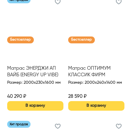
Бестселлер
Бестселлер
Матрас ЭНЕРДЖИ АП
Матрас ОПТИМУМ
ВАЙБ (ENERGY UP VIBE)
КЛАССИК ФИРМ
1600*2000
(OPTIMUM CLASSIC FIRM)
Размер
:
2000x230x1600 мм
Размер
:
2000x240x1400 мм
1400*2000 Н (Сер.)
40 290
₽
28 590
₽
В корзину
В корзину
Хит продаж