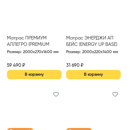
Матрас ПРЕМИУМ
Матрас ЭНЕРДЖИ АП
АЛЛЕГРО (PREMIUM
БЕЙС (ENERGY UP BASE)
ALLEGRO) 1600*2000
1400*2000 Н (Син.)
Размер
:
2000x270x1600 мм
Размер
:
2000x220x1400 мм
59 490
₽
31 690
₽
В корзину
В корзину