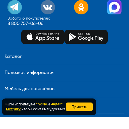
Забота о покупателях
8 800 707-06-06
Каталог
Полезная информация
Мебель для новосёлов
Мы используем
cookie
и
Яндекс
Узнать статус заказа
Принять
Метрику
чтобы сайт был удобным
Доставка и сборка