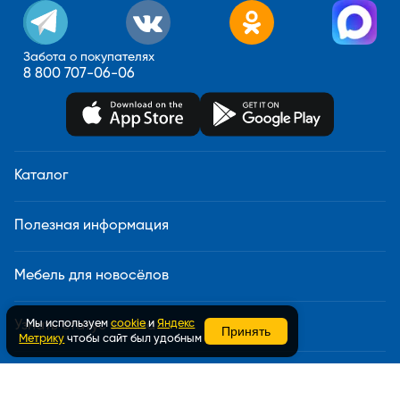
Забота о покупателях
8 800 707-06-06
Каталог
Полезная информация
Мебель для новосёлов
Мы используем
cookie
и
Яндекс
Узнать статус заказа
Принять
Метрику
чтобы сайт был удобным
Доставка и сборка