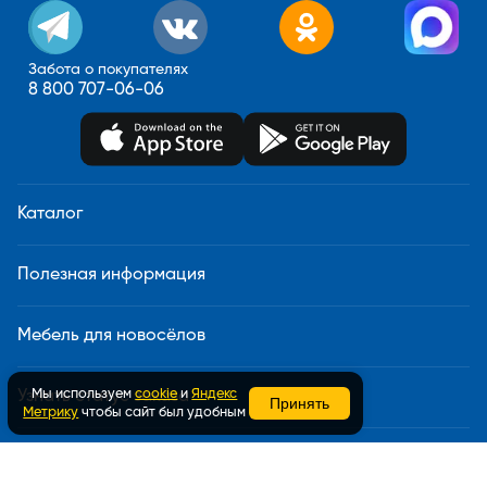
Забота о покупателях
8 800 707-06-06
Каталог
Полезная информация
Мебель для новосёлов
Мы используем
cookie
и
Яндекс
Узнать статус заказа
Принять
Метрику
чтобы сайт был удобным
Доставка и сборка