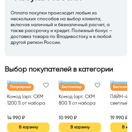
Оплата покупки происходит любым из
нескольких способов на выбор клиента,
включая наличный и безналичный расчет, а
также рассрочку и кредит. Полезный бонус –
доставка товара по Владивостоку и в любой
другой регион России.
Выбор покупателей в категории
Хит продаж
Хит продаж
Хит продаж
Популярный
Бестселлер
Бестселле
Комод (арт. СКМ
Комод (арт. СКМ
ПАЙН-4.2 
1200.1) от набора
800.1) от набора
светлый)
мебели для
мебели для
спальни СОФИ
спальни СОФИ
14 990 ₽
10 990 ₽
19 990 ₽
(сонома/белый
(сонома/белый
В корзину
В корзину
В ко
NEW)
NEW)