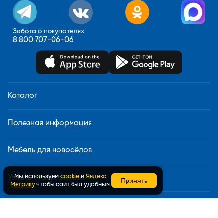
Забота о покупателях
8 800 707-06-06
Каталог
Полезная информация
Мебель для новосёлов
Мы используем
cookie
и
Яндекс
Узнать статус заказа
Принять
Метрику
чтобы сайт был удобным
Доставка и сборка