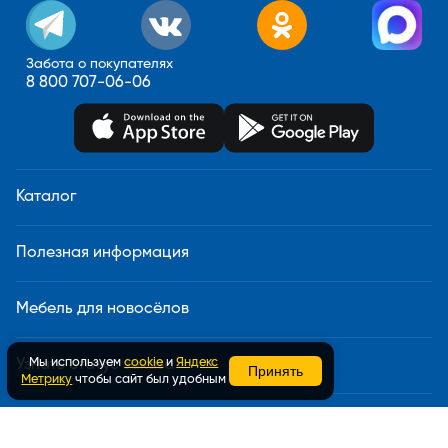
Забота о покупателях
8 800 707-06-06
Каталог
Полезная информация
Мебель для новосёлов
Мы используем
cookie
и
Яндекс
Узнать статус заказа
Принять
Метрику
чтобы сайт был удобным
Доставка и сборка