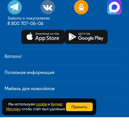
Забота о покупателях
8 800 707-06-06
Каталог
Полезная информация
Мебель для новосёлов
Мы используем
cookie
и
Яндекс
Узнать статус заказа
Принять
Метрику
чтобы сайт был удобным
Доставка и сборка