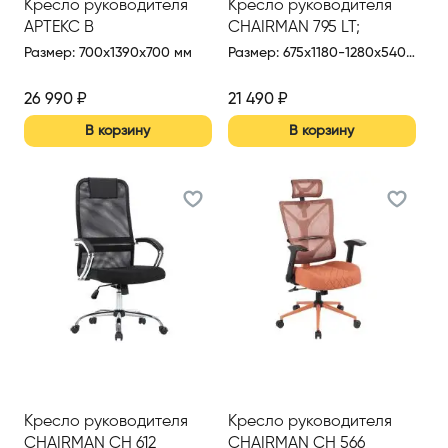
Кресло руководителя
Кресло руководителя
АРТЕКС В
CHAIRMAN 795 LT;
кресло офисное
Размер
:
700x1390x700 мм
Размер
:
675x1180-1280x540 мм
26 990
₽
21 490
₽
В корзину
В корзину
Кресло руководителя
Кресло руководителя
CHAIRMAN CH 612
CHAIRMAN CH 566