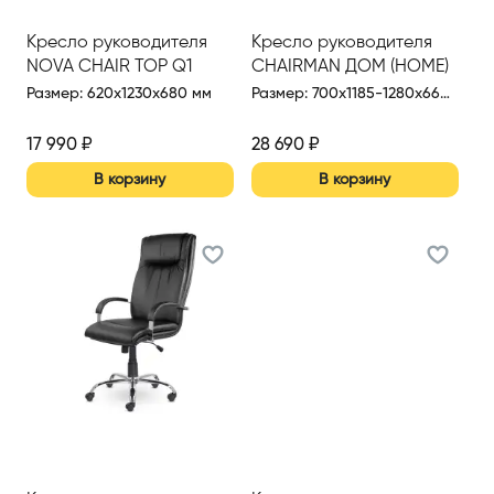
Кресло руководителя
Кресло руководителя
NOVA CHAIR TOP Q1
CHAIRMAN ДОМ (HOME)
795 N
Размер
:
620x1230x680 мм
Размер
:
700x1185-1280x660 мм
17 990
₽
28 690
₽
В корзину
В корзину