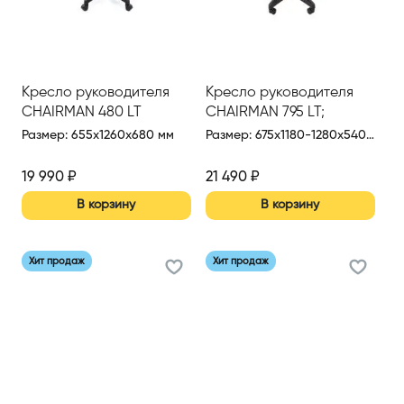
Кресло руководителя
Кресло руководителя
CHAIRMAN 480 LT
CHAIRMAN 795 LT;
кресло офисное
Размер
:
655x1260x680 мм
Размер
:
675x1180-1280x540 мм
19 990
₽
21 490
₽
В корзину
В корзину
Хит продаж
Хит продаж