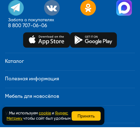
Забота о покупателях
8 800 707-06-06
Каталог
Полезная информация
Мебель для новосёлов
Мы используем
cookie
и
Яндекс
Узнать статус заказа
Принять
Метрику
чтобы сайт был удобным
Доставка и сборка