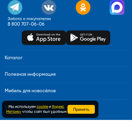
Забота о покупателях
8 800 707-06-06
Каталог
Полезная информация
Мебель для новосёлов
Мы используем
cookie
и
Яндекс
Узнать статус заказа
Принять
Метрику
чтобы сайт был удобным
Доставка и сборка