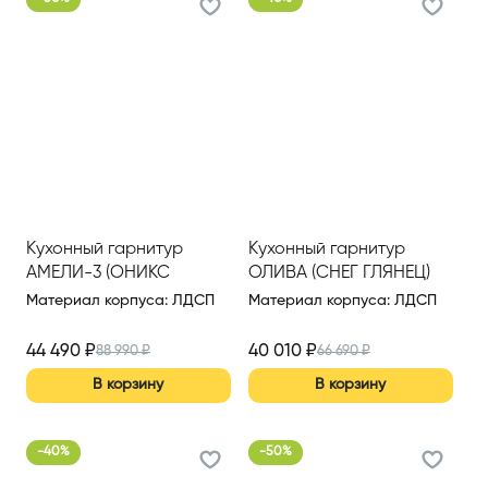
Кухонный гарнитур
Кухонный гарнитур
АМЕЛИ-3 (ОНИКС
ОЛИВА (СНЕГ ГЛЯНЕЦ)
СЕРЫЙ)
2200 ММ (ВАР.3)
Материал корпуса
:
ЛДСП
Материал корпуса
:
ЛДСП
44 490
₽
40 010
₽
88 990
₽
66 690
₽
В корзину
В корзину
-
40
%
-
50
%