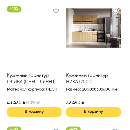
-
40
%
Кухонный гарнитур
Кухонный гарнитур
ОЛИВА (СНЕГ ГЛЯНЕЦ)
НИКА (2000)
2200 ММ (ВАР.2/1)
Материал корпуса
:
ЛДСП
Размер
:
2000x830x600 мм
43 430
₽
32 490
₽
72 390
₽
В корзину
В корзину
-
50
%
-
40
%