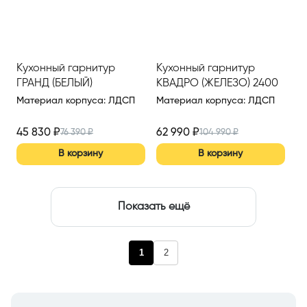
Кухонный гарнитур
Кухонный гарнитур
ГРАНД (БЕЛЫЙ)
КВАДРО (ЖЕЛЕЗО) 2400
ММ (ВАР.1)
Материал корпуса
:
ЛДСП
Материал корпуса
:
ЛДСП
45 830
₽
62 990
₽
76 390
₽
104 990
₽
В корзину
В корзину
Показать ещё
1
2