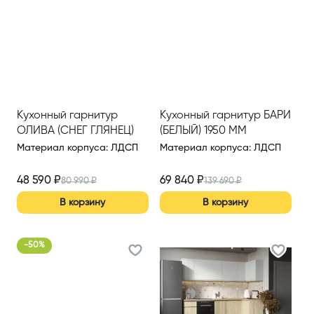
Кухонный гарнитур
Кухонный гарнитур БАРИ
ОЛИВА (СНЕГ ГЛЯНЕЦ)
(БЕЛЫЙ) 1950 ММ
2200 ММ (ВАР.2)
Материал корпуса
:
ЛДСП
Материал корпуса
:
ЛДСП
48 590
₽
69 840
₽
80 990
₽
139 690
₽
В корзину
В корзину
-
50
%