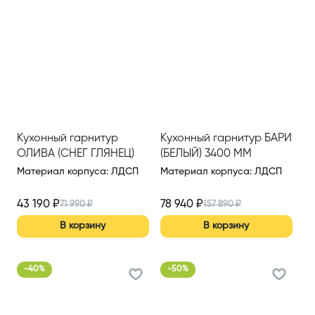
Кухонный гарнитур
Кухонный гарнитур БАРИ
ОЛИВА (СНЕГ ГЛЯНЕЦ)
(БЕЛЫЙ) 3400 ММ
1700 ММ,(ВАР.5)
Материал корпуса
:
ЛДСП
Материал корпуса
:
ЛДСП
43 190
₽
78 940
₽
71 990
₽
157 890
₽
В корзину
В корзину
-
40
%
-
50
%