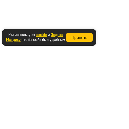
Мы используем
cookie
и
Яндекс
Принять
Метрику
чтобы сайт был удобным
Вернуться наверх
Написать в WhatsApp