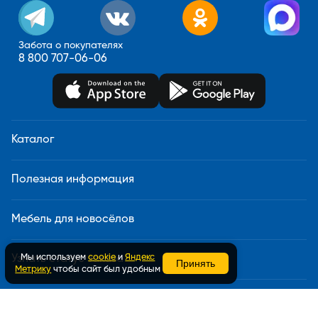
Забота о покупателях
8 800 707-06-06
Каталог
Полезная информация
Мебель для новосёлов
Мы используем
cookie
и
Яндекс
Узнать статус заказа
Принять
Метрику
чтобы сайт был удобным
Доставка и сборка