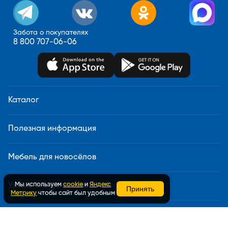
Забота о покупателях
8 800 707-06-06
Каталог
Полезная информация
Мебель для новосёлов
Мы используем
cookie
и
Яндекс
Узнать статус заказа
Принять
Метрику
чтобы сайт был удобным
Доставка и сборка