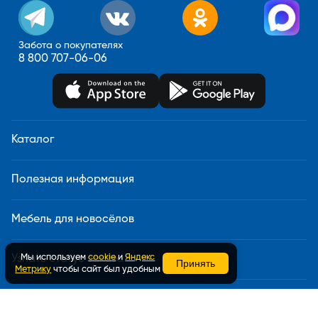
Забота о покупателях
8 800 707-06-06
Каталог
Полезная информация
Мебель для новосёлов
Мы используем
cookie
и
Яндекс
Узнать статус заказа
Принять
Метрику
чтобы сайт был удобным
Доставка и сборка