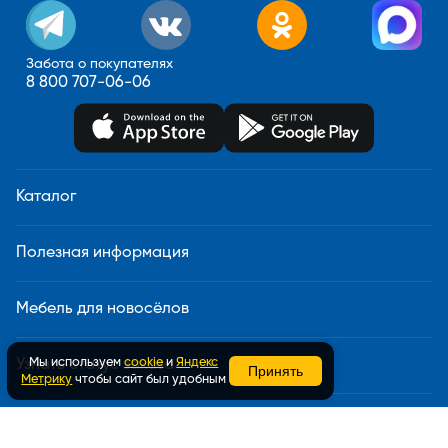
Забота о покупателях
8 800 707-06-06
Каталог
Полезная информация
Мебель для новосёлов
Мы используем
cookie
и
Яндекс
Узнать статус заказа
Принять
Метрику
чтобы сайт был удобным
Доставка и сборка