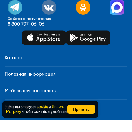
Забота о покупателях
8 800 707-06-06
Каталог
Полезная информация
Мебель для новосёлов
Мы используем
cookie
и
Яндекс
Узнать статус заказа
Принять
Метрику
чтобы сайт был удобным
Доставка и сборка