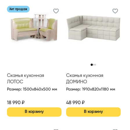
Хит продаж
‹
›
Скамья кухонная
Скамья кухонная
ЛОТОС
ДОМИНО
Размер
:
1500x840x500 мм
Размер
:
1910x820x1180 мм
18 990
₽
48 990
₽
В корзину
В корзину