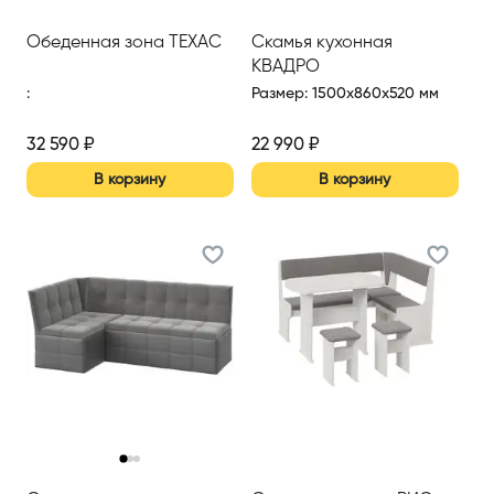
Обеденная зона ТЕХАС
Скамья кухонная
КВАДРО
:
Размер
:
1500x860x520 мм
32 590
₽
22 990
₽
В корзину
В корзину
‹
›