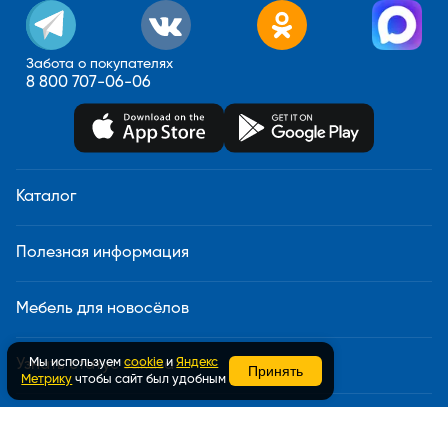
Забота о покупателях
8 800 707-06-06
Каталог
Полезная информация
Мебель для новосёлов
Мы используем
cookie
и
Яндекс
Узнать статус заказа
Принять
Метрику
чтобы сайт был удобным
Доставка и сборка