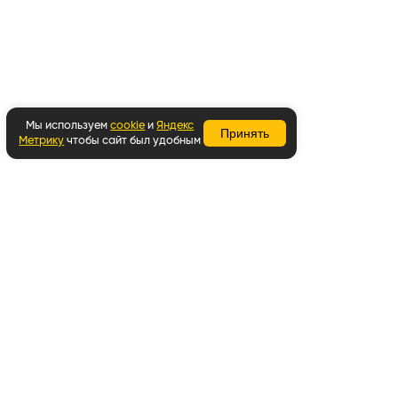
Мы используем
cookie
и
Яндекс
Принять
Метрику
чтобы сайт был удобным
Вернуться наверх
Написать в WhatsApp