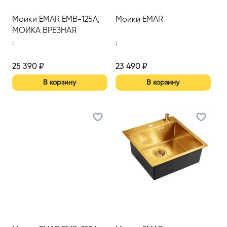
Мойки EMAR EMB-125А,
Мойки EMAR
МОЙКА ВРЕЗНАЯ
740*500ММ
:
:
25 390
₽
23 490
₽
В корзину
В корзину