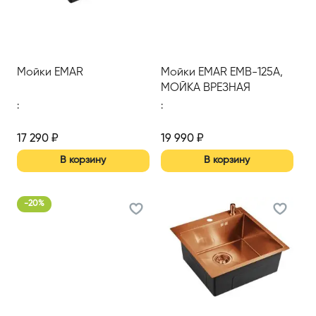
Мойки EMAR
Мойки EMAR EMB-125А,
МОЙКА ВРЕЗНАЯ
740*500ММ
:
:
17 290
₽
19 990
₽
В корзину
В корзину
-
20
%