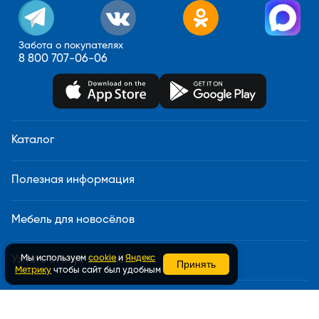
Забота о покупателях
8 800 707-06-06
Каталог
Полезная информация
Мебель для новосёлов
Мы используем
cookie
и
Яндекс
Узнать статус заказа
Принять
Метрику
чтобы сайт был удобным
Доставка и сборка