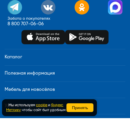
Забота о покупателях
8 800 707-06-06
Каталог
Полезная информация
Мебель для новосёлов
Мы используем
cookie
и
Яндекс
Узнать статус заказа
Принять
Метрику
чтобы сайт был удобным
Доставка и сборка