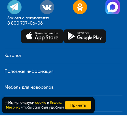
Забота о покупателях
8 800 707-06-06
Каталог
Полезная информация
Мебель для новосёлов
Мы используем
cookie
и
Яндекс
Узнать статус заказа
Принять
Метрику
чтобы сайт был удобным
Доставка и сборка