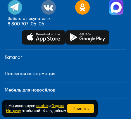
Забота о покупателях
8 800 707-06-06
Каталог
Полезная информация
Мебель для новосёлов
Мы используем
cookie
и
Яндекс
Узнать статус заказа
Принять
Метрику
чтобы сайт был удобным
Доставка и сборка