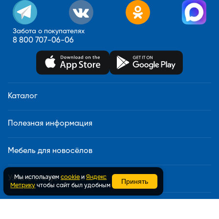
Забота о покупателях
8 800 707-06-06
Каталог
Полезная информация
Мебель для новосёлов
Мы используем
cookie
и
Яндекс
Узнать статус заказа
Принять
Метрику
чтобы сайт был удобным
Доставка и сборка