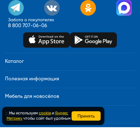
Забота о покупателях
8 800 707-06-06
Каталог
Полезная информация
Мебель для новосёлов
Мы используем
cookie
и
Яндекс
Узнать статус заказа
Принять
Метрику
чтобы сайт был удобным
Доставка и сборка