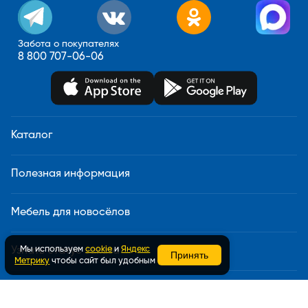
Забота о покупателях
8 800 707-06-06
Каталог
Полезная информация
Мебель для новосёлов
Мы используем
cookie
и
Яндекс
Узнать статус заказа
Принять
Метрику
чтобы сайт был удобным
Доставка и сборка