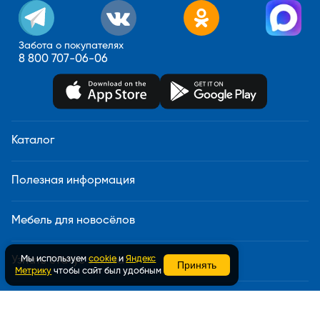
Забота о покупателях
8 800 707-06-06
Каталог
Полезная информация
Мебель для новосёлов
Мы используем
cookie
и
Яндекс
Узнать статус заказа
Принять
Метрику
чтобы сайт был удобным
Доставка и сборка