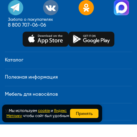
Забота о покупателях
8 800 707-06-06
Каталог
Полезная информация
Мебель для новосёлов
Мы используем
cookie
и
Яндекс
Узнать статус заказа
Принять
Метрику
чтобы сайт был удобным
Доставка и сборка