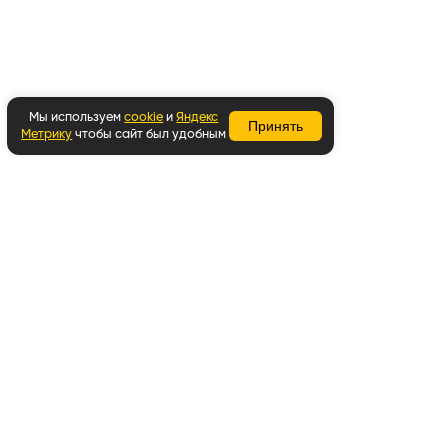
Мы используем
cookie
и
Яндекс
Принять
Метрику
чтобы сайт был удобным
Вернуться наверх
Написать в WhatsApp