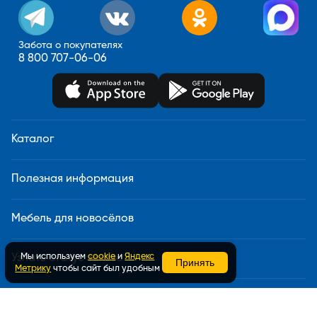
Забота о покупателях
8 800 707-06-06
Каталог
Полезная информация
Мебель для новосёлов
Мы используем
cookie
и
Яндекс
Узнать статус заказа
Принять
Метрику
чтобы сайт был удобным
Доставка и сборка