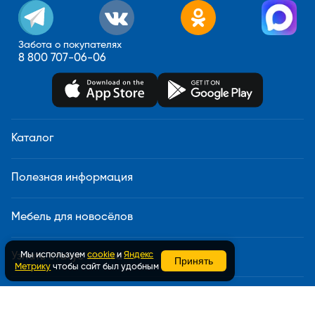
Забота о покупателях
8 800 707-06-06
Каталог
Полезная информация
Мебель для новосёлов
Мы используем
cookie
и
Яндекс
Узнать статус заказа
Принять
Метрику
чтобы сайт был удобным
Доставка и сборка