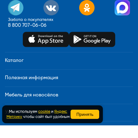
Забота о покупателях
8 800 707-06-06
Каталог
Полезная информация
Мебель для новосёлов
Мы используем
cookie
и
Яндекс
Узнать статус заказа
Принять
Метрику
чтобы сайт был удобным
Доставка и сборка