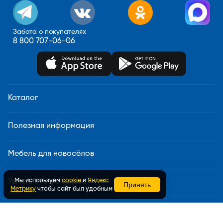
Забота о покупателях
8 800 707-06-06
Каталог
Полезная информация
Мебель для новосёлов
Мы используем
cookie
и
Яндекс
Узнать статус заказа
Принять
Метрику
чтобы сайт был удобным
Доставка и сборка