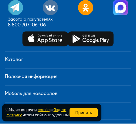
Забота о покупателях
8 800 707-06-06
Каталог
Полезная информация
Мебель для новосёлов
Мы используем
cookie
и
Яндекс
Узнать статус заказа
Принять
Метрику
чтобы сайт был удобным
Доставка и сборка