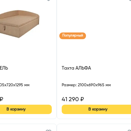
Популярный
ДЕЛЬ
Тахта АЛЬФА
105x720x1295 мм
Размер
:
2100x690x965 мм
₽
41 290
₽
В корзину
В корзину