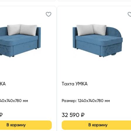
МКА
Тахта УМКА
240x740x780 мм
Размер
:
1240x740x780 мм
₽
32 590
₽
В корзину
В корзину