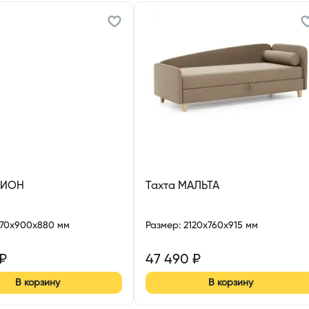
РИОН
Тахта МАЛЬТА
570x900x880 мм
Размер
:
2120x760x915 мм
₽
47 490
₽
В корзину
В корзину