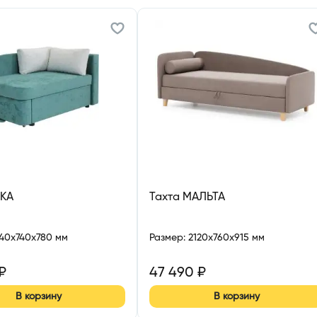
МКА
Тахта МАЛЬТА
240x740x780 мм
Размер
:
2120x760x915 мм
₽
47 490
₽
В корзину
В корзину