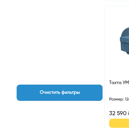
Тахта У
Очистить фильтры
Размер
:
1
32 590