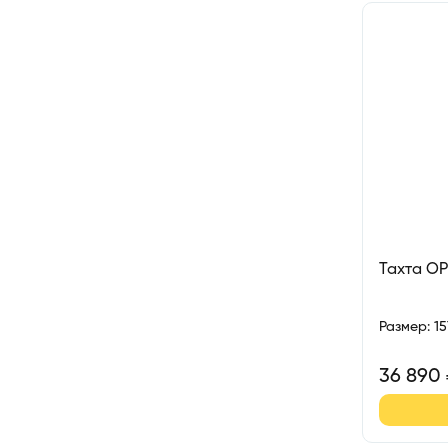
Тахта О
Размер
:
1
36 890