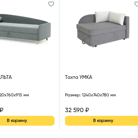
АЛЬТА
Тахта УМКА
120x760x915 мм
Размер
:
1240x740x780 мм
₽
32 590
₽
В корзину
В корзину