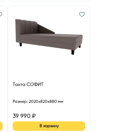
Тахта СОФИТ
Размер
:
2020x820x880 мм
39 990
₽
В корзину