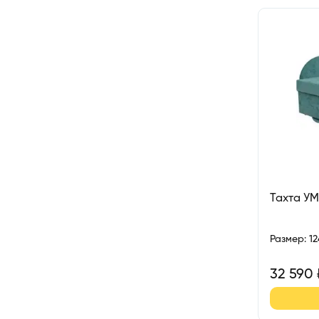
Тахта У
Размер
:
1
32 590